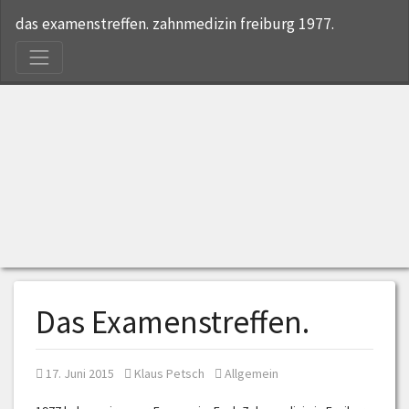
S
das examenstreffen. zahnmedizin freiburg 1977.
Das Examenstreffen.
Posted on
Posted by
Posted in
17. Juni 2015
Klaus Petsch
Allgemein